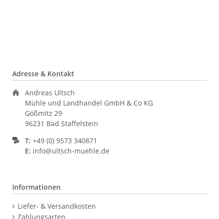
Adresse & Kontakt
Andreas Ultsch
Mühle und Landhandel GmbH & Co KG
Gößmitz 29
96231 Bad Staffelstein
T:
+49 (0) 9573 340871
E:
info@ultsch-muehle.de
Informationen
Navigation
Liefer- & Versandkosten
überspringen
Zahlungsarten