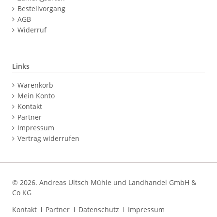
Bestellvorgang
AGB
Widerruf
Links
Navigation
Warenkorb
überspringen
Mein Konto
Kontakt
Partner
Impressum
Vertrag widerrufen
© 2026. Andreas Ultsch Mühle und Landhandel GmbH &
Co KG
Navigation
Kontakt
Partner
Datenschutz
Impressum