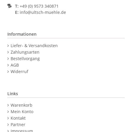
T:
+49 (0) 9573 340871
E:
info@ultsch-muehle.de
Informationen
Navigation
Liefer- & Versandkosten
überspringen
Zahlungsarten
Bestellvorgang
AGB
Widerruf
Links
Navigation
Warenkorb
überspringen
Mein Konto
Kontakt
Partner
Impressum