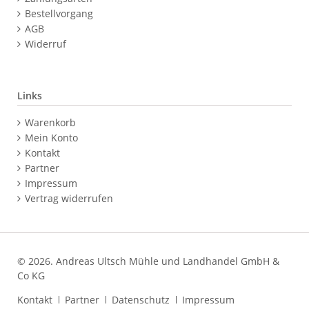
Bestellvorgang
AGB
Widerruf
Links
Navigation
Warenkorb
überspringen
Mein Konto
Kontakt
Partner
Impressum
Vertrag widerrufen
© 2026. Andreas Ultsch Mühle und Landhandel GmbH &
Co KG
Navigation
Kontakt
Partner
Datenschutz
Impressum