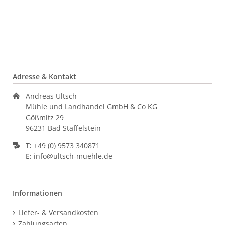
Adresse & Kontakt
Andreas Ultsch
Mühle und Landhandel GmbH & Co KG
Gößmitz 29
96231 Bad Staffelstein
T:
+49 (0) 9573 340871
E:
info@ultsch-muehle.de
Informationen
Navigation
Liefer- & Versandkosten
überspringen
Zahlungsarten