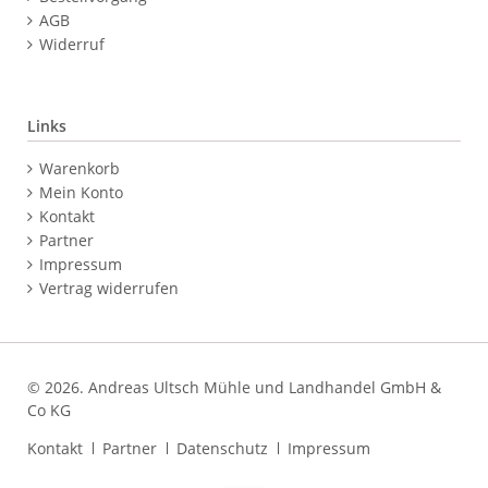
AGB
Widerruf
Links
Navigation
Warenkorb
überspringen
Mein Konto
Kontakt
Partner
Impressum
Vertrag widerrufen
© 2026. Andreas Ultsch Mühle und Landhandel GmbH &
Co KG
Navigation
Kontakt
Partner
Datenschutz
Impressum
überspringen