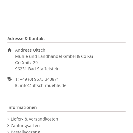
Adresse & Kontakt
Andreas Ultsch
Mühle und Landhandel GmbH & Co KG
Gößmitz 29
96231 Bad Staffelstein
T:
+49 (0) 9573 340871
E:
info@ultsch-muehle.de
Informationen
Navigation
Liefer- & Versandkosten
überspringen
Zahlungsarten
Bestellvorgang