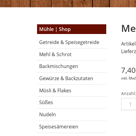
Me
Navigation
Mühle | Shop
überspringen
Getreide & Speisegetreide
Artike
Lieferz
Mehl & Schrot
Backmischungen
7,4
Gewürze & Backzutaten
inkl. MwS
Müsli & Flakes
Anzahl
Süßes
Nudeln
Speisesämereien