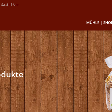
 Sa. 8-15 Uhr
MÜHLE | SHO
Getreide & Spei
Mehl & Schrot
Backmischunge
Gewürze & Back
Müsli & Flakes
odukte
Süßes
Nudeln
Speisesämereie
Glutenfreie Pro
Suppen & Sauc