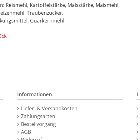
n: Reismehl, Kartoffelstärke, Maisstärke, Maismehl,
eizenmehl, Traubenzucker,
ckungsmittel: Guarkernmehl
ück
Informationen
L
Navigation
N
Liefer- & Versandkosten
überspringen
ü
Zahlungsarten
Bestellvorgang
AGB
Widerruf