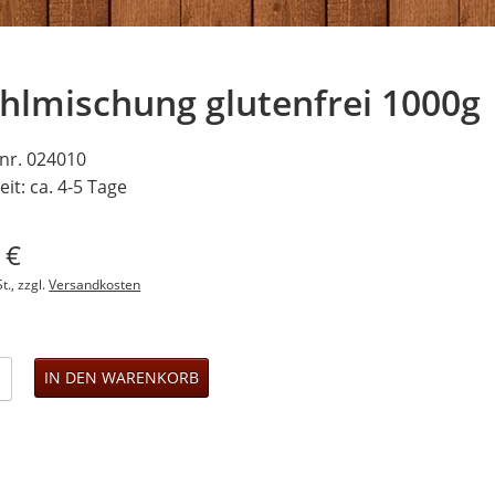
Brotbackkörbe
Gesundheitskis
hlmischung glutenfrei 1000g
lnr. 024010
eit: ca. 4-5 Tage
0
€
t., zzgl.
Versandkosten
: