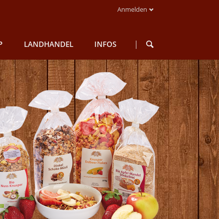
Anmelden
Navigation
überspringen
P
LANDHANDEL
INFOS
segetreide
Saatgut
Rundgang
Futter
Qualität
n
Düngemittel
Mühlenladen
zutaten
Schädlinge
Historie
Gartenbedarf
Aktuelles
Braumalz
Sonstiges
n
dukte
en