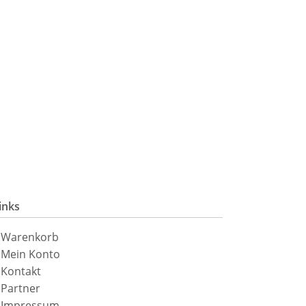
inks
avigation
Warenkorb
berspringen
Mein Konto
Kontakt
Partner
Impressum