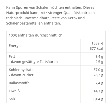
Kann Spuren von Schalenfrüchten enthalten. Dieses
Naturprodukt kann trotz strenger Qualitätskontrolen
technisch unvermeidbare Reste von Kern- und
Schalenbestandteilen enthalten.
100g enthalten durchschnittlich:
1589 kJ
Energie
377 kcal
Fett
8,4 g
- davon gesättigte Fettsäuren
2,5 g
Kohlenhydrate
57,0 g
- davon Zucker
28,3 g
Ballaststoffe
7,4 g
Eiweiß
14,7 g
Salz
0,04 g