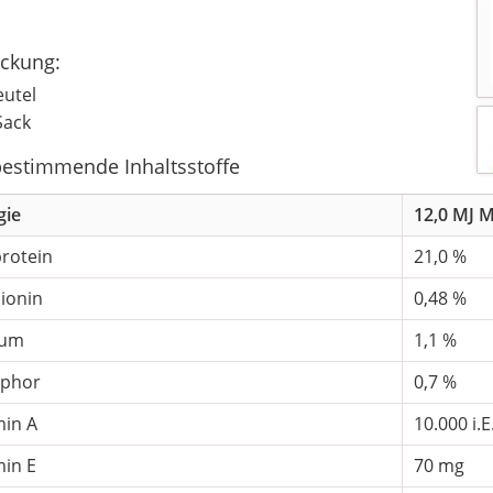
ckung:
eutel
Sack
estimmende Inhaltsstoffe
gie
12,0 MJ 
rotein
21,0 %
ionin
0,48 %
ium
1,1 %
phor
0,7 %
min A
10.000 i.E
min E
70 mg