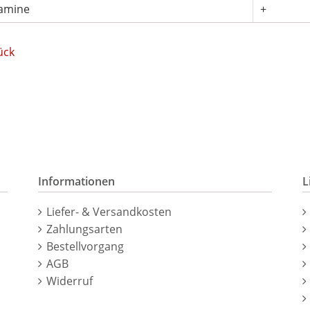
tamine
+
ück
Informationen
L
Navigation
N
Liefer- & Versandkosten
überspringen
ü
Zahlungsarten
Bestellvorgang
AGB
Widerruf