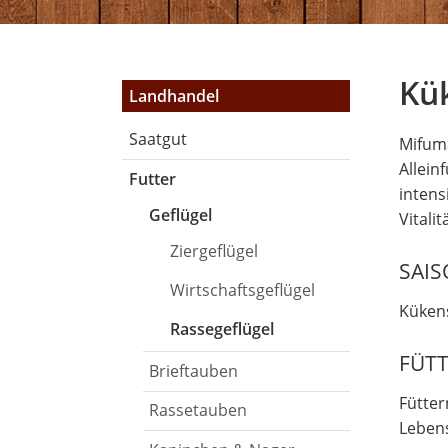
Kü
Navigation
Landhandel
überspringen
Saatgut
Mifum
Allein
Futter
intens
Geflügel
Vitali
Ziergeflügel
SAI
Wirtschaftsgeflügel
Kükens
Rassegeflügel
FÜT
Brieftauben
Fütter
Rassetauben
Lebens