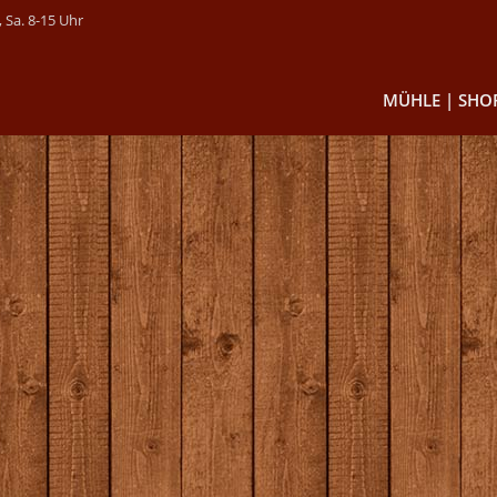
 Sa. 8-15 Uhr
MÜHLE | SHO
Getreide & Spei
Mehl & Schrot
Backmischunge
Gewürze & Back
Müsli & Flakes
Süßes
Nudeln
Speisesämereie
Glutenfreie Pro
Suppen & Sauc