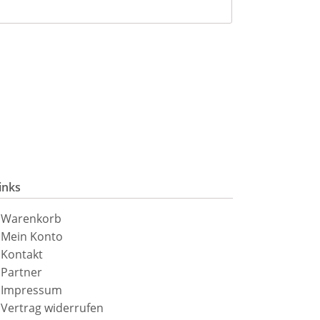
inks
avigation
Warenkorb
berspringen
Mein Konto
Kontakt
Partner
Impressum
Vertrag widerrufen