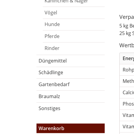
Kaninchen & Nager
Vögel
Verpa
Hunde
5 kg B
25 kg 
Pferde
Wertb
Rinder
Ener
Düngemittel
Rohp
Schädlinge
Meth
Gartenbedarf
Calc
Braumalz
Phos
Sonstiges
Vita
Vita
Warenkorb