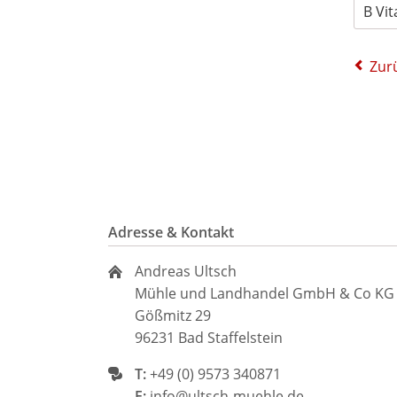
B Vi
Zur
Adresse & Kontakt
Andreas Ultsch
Mühle und Landhandel GmbH & Co KG
Gößmitz 29
96231 Bad Staffelstein
T:
+49 (0) 9573 340871
E:
info@ultsch-muehle.de