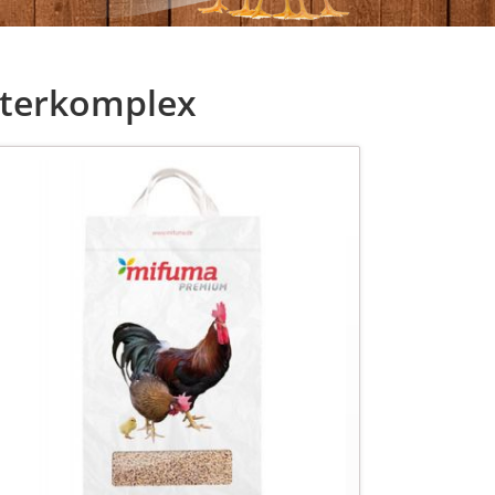
sen
uterkomplex