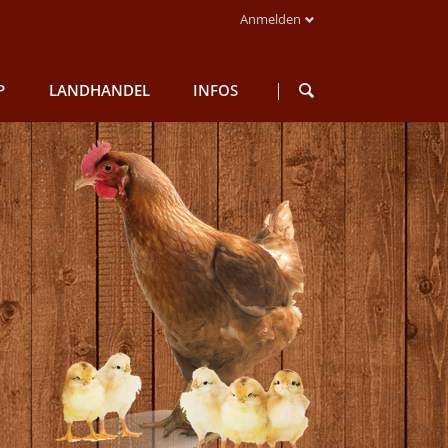
Anmelden
Navigation
überspringen
P
LANDHANDEL
INFOS
segetreide
Saatgut
Rundgang
Futter
Qualität
n
Düngemittel
Mühlenladen
zutaten
Schädlinge
Historie
Gartenbedarf
Aktuelles
Braumalz
Sonstiges
n
dukte
en