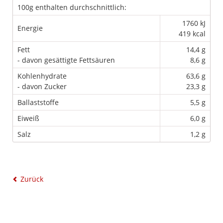
100g enthalten durchschnittlich:
1760 kJ
Energie
419 kcal
Fett
14,4 g
- davon gesättigte Fettsäuren
8,6 g
Kohlenhydrate
63,6 g
- davon Zucker
23,3 g
Ballaststoffe
5,5 g
Eiweiß
6,0 g
Salz
1,2 g
Zurück