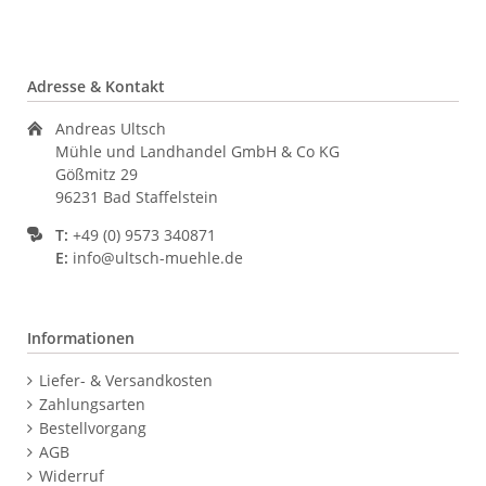
Adresse & Kontakt
Andreas Ultsch
Mühle und Landhandel GmbH & Co KG
Gößmitz 29
96231 Bad Staffelstein
T:
+49 (0) 9573 340871
E:
info@ultsch-muehle.de
Informationen
Navigation
Liefer- & Versandkosten
überspringen
Zahlungsarten
Bestellvorgang
AGB
Widerruf