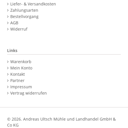
Navigation
Liefer- & Versandkosten
überspringen
Zahlungsarten
Bestellvorgang
AGB
Widerruf
Links
Navigation
Warenkorb
überspringen
Mein Konto
Kontakt
Partner
Impressum
Vertrag widerrufen
© 2026. Andreas Ultsch Mühle und Landhandel GmbH &
Co KG